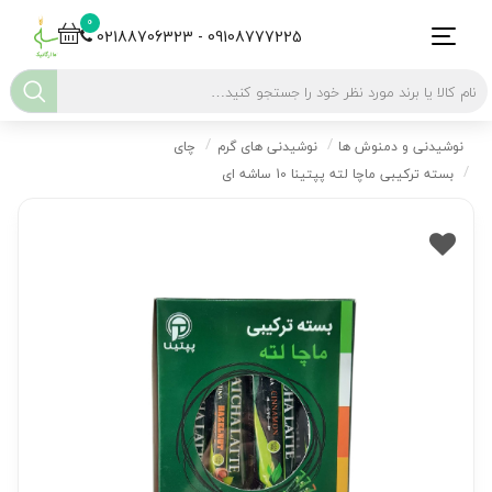
0
02188706323 - 09108777225
نوشیدنی و دمنوش ها
نوشیدنی های گرم
چای
بسته ترکیبی ماچا لته پپتینا 10 ساشه ای