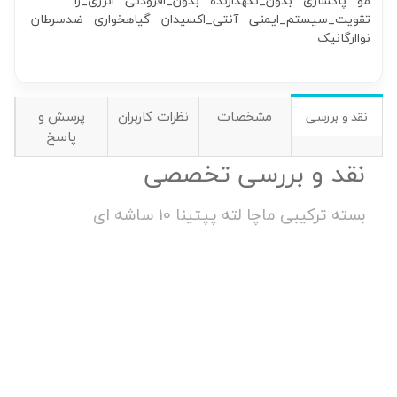
مو
پاکسازی
بدون_نگهدارنده
بدون_افزودنی
انرژی_زا
تقویت_سیستم_ایمنی
آنتی_اکسیدان
گیاهخواری
ضدسرطان
نواارگانیک
مشخصات
نظرات کاربران
پرسش و
نقد و بررسی
پاسخ
نقد و بررسی تخصصی
بسته ترکیبی ماچا لته پپتینا 10 ساشه ای