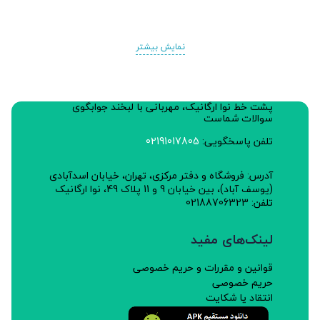
نمایش بیشتر
پشت خط نوا ارگانیک، مهربانی با لبخند جوابگوی
سوالات شماست
تلفن پاسخگویی:
02191017805
آدرس: فروشگاه و دفتر مرکزی، تهران، خیابان اسدآبادی
(یوسف آباد)، بین خیابان 9 و 11 پلاک 49، نوا ارگانیک
تلفن: 02188706323
لینک‌های مفید
قوانین و مقررات و حریم خصوصی
حریم خصوصی
انتقاد یا شکایت