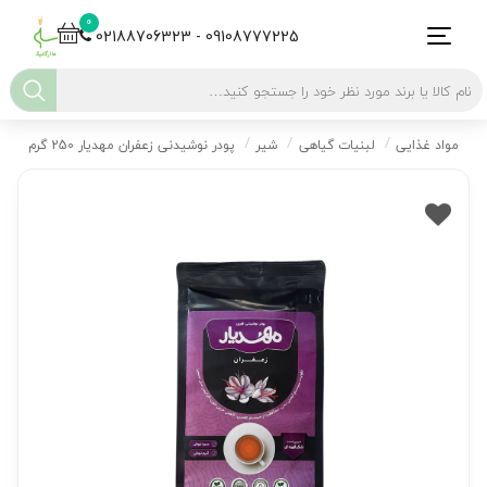
0
02188706323 - 09108777225
مواد غذایی
لبنیات گیاهی
شیر
پودر نوشیدنی زعفران مهدیار 250 گرم