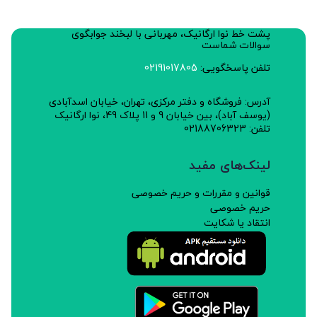
پشت خط نوا ارگانیک، مهربانی با لبخند جوابگوی
سوالات شماست
تلفن پاسخگویی:
02191017805
آدرس: فروشگاه و دفتر مرکزی، تهران، خیابان اسدآبادی
(یوسف آباد)، بین خیابان 9 و 11 پلاک 49، نوا ارگانیک
تلفن: 02188706323
لینک‌های مفید
قوانین و مقررات و حریم خصوصی
حریم خصوصی
انتقاد یا شکایت