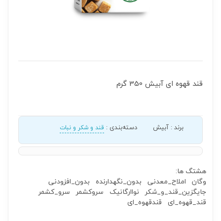
قند قهوه ای آبیش 350 گرم
برند
:
آبیش
دسته‌بندی
:
قند و شکر و نبات
هشتگ ها:
وگان
املاح_معدنی
بدون_نگهدارنده
بدون_افزودنی
جایگزین_قند_و_شکر
نواارگانیک
سروکشمر
سرو_کشمر
قند_قهوه_ای
قندقهوه_ای