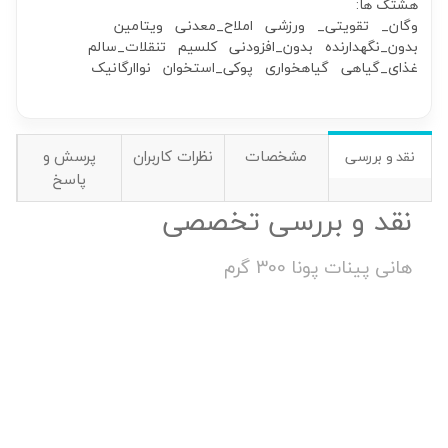
هشتگ ها:
وگان_
تقویتی_
ورزشی
املاح_معدنی
ویتامین
بدون_نگهدارنده
بدون_افزودنی
کلسیم
تنقلات_سالم
غذای_گیاهی
گیاهخواری
پوکی_استخوان
نواارگانیک
مشخصات
نظرات کاربران
پرسش و
نقد و بررسی
پاسخ
نقد و بررسی تخصصی
هانی پینات پونا 300 گرم