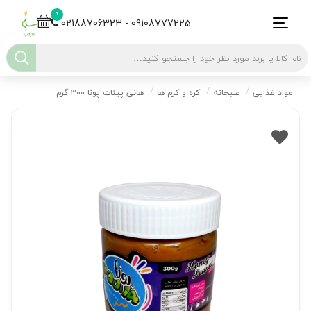
0
02188706323 - 09108777225
مواد غذایی
صبحانه
کره و کرم ها
هانی پینات پونا 300 گرم