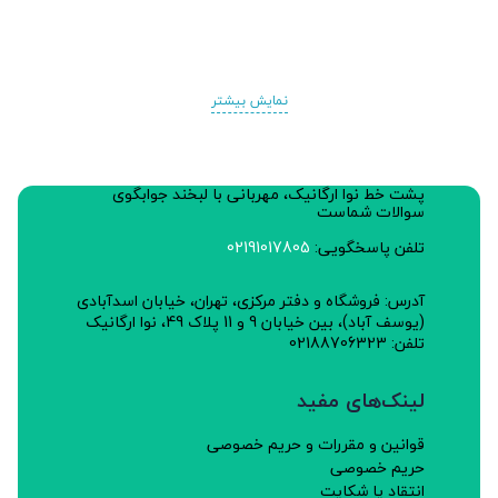
نمایش بیشتر
پشت خط نوا ارگانیک، مهربانی با لبخند جوابگوی
سوالات شماست
تلفن پاسخگویی:
02191017805
آدرس: فروشگاه و دفتر مرکزی، تهران، خیابان اسدآبادی
(یوسف آباد)، بین خیابان 9 و 11 پلاک 49، نوا ارگانیک
تلفن: 02188706323
لینک‌های مفید
قوانین و مقررات و حریم خصوصی
حریم خصوصی
انتقاد یا شکایت