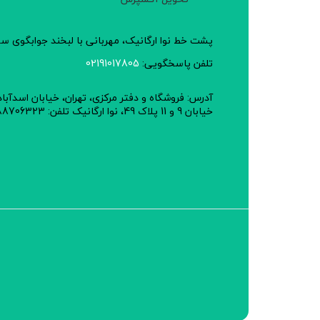
پشت خط نوا ارگانیک، مهربانی با لبخند جوابگوی 
تلفن پاسخگویی:
02191017805
آدرس: فروشگاه و دفتر مرکزی، تهران، خیابان اسدآبا
خیابان 9 و 11 پلاک 49، نوا ارگانیک تلفن: 02188706323