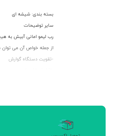
بسته بندی: شیشه ای
سایر توضیحات
رب لیمو امانی آبیش به هیچ 
از جمله خواص آن می توان به 
-تقویت دستگاه گوارش
-افزایش اشتها
-تنظیم فشار و کاهش کلستر
-تسسکین سردرد
-کمک به درمان سرماخوردگی 
-سرشار از ویتامین ث
پیشگیری از سرطان و تقویت
تحویل اکسپرس