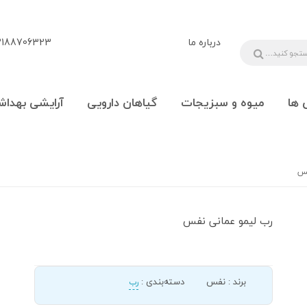
درباره ما
88706323 - 09108777225
 ها
میوه و سبزیجات
گیاهان دارویی
آرایشی بهداش
فس
رب لیمو عمانی نفس
برند
:
نفس
دسته‌بندی
:
رب