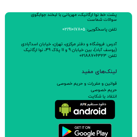
پشت خط نوا ارگانیک، مهربانی با لبخند جوابگوی
سوالات شماست
تلفن پاسخگویی:
02191017805
آدرس: فروشگاه و دفتر مرکزی، تهران، خیابان اسدآبادی
(یوسف آباد)، بین خیابان 9 و 11 پلاک 49، نوا ارگانیک
تلفن: 02188706323
لینک‌های مفید
قوانین و مقررات و حریم خصوصی
حریم خصوصی
انتقاد یا شکایت