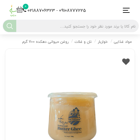
0
02188706323 - 09108777225
مواد غذایی
خواربار
نان و غلات
روغن حیوانی دهکده 700 گرم