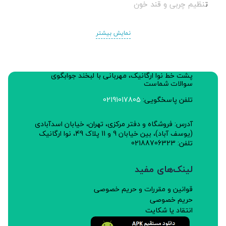
تنظیم چربی و قند خون
نمایش بیشتر
پشت خط نوا ارگانیک، مهربانی با لبخند جوابگوی
سوالات شماست
تلفن پاسخگویی:
02191017805
آدرس: فروشگاه و دفتر مرکزی، تهران، خیابان اسدآبادی
(یوسف آباد)، بین خیابان 9 و 11 پلاک 49، نوا ارگانیک
تلفن: 02188706323
لینک‌های مفید
قوانین و مقررات و حریم خصوصی
حریم خصوصی
انتقاد یا شکایت