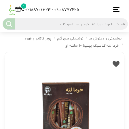
0
02188706323 - 09108777225
نوشیدنی و دمنوش ها
نوشیدنی های گرم
پودر کاکائو و قهوه
خرما لته کلاسیک پپتینا 10 ساشه ای