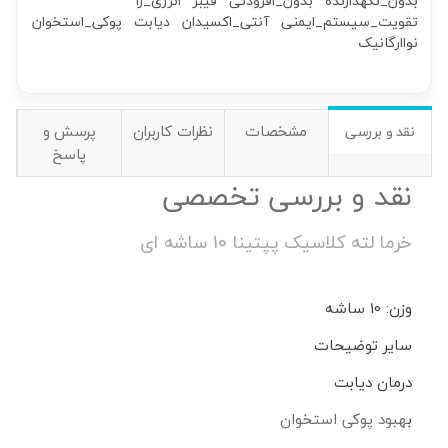
بدون_نگهدارنده
بدون_افزودنی
فیبر
انرژی_زا
تقویت_سیستم_ایمنی
آنتی_اکسیدان
دیابت
پوکی_استخوان
نواارگانیک
مشخصات
نظرات کاربران
پرسش و
نقد و بررسی
پاسخ
نقد و بررسی تخصصی
خرما لته کلاسیک پپتینا 10 ساشه ای
وزن: 10 ساشه
سایر توضیحات
درمان دیابت
بهبود پوکی استخوان