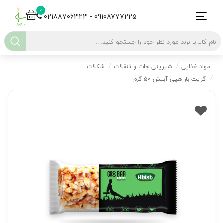
0
02188706323 - 09108777225
مواد غذایی
شیرینی جات و تنقلات
شکلات
گریت بار هپی آبیش 50 گرم