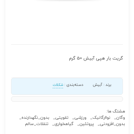
گریت بار هپی آبیش 50 گرم
برند
:
آبیش
دسته‌بندی
:
شکلات
هشتگ ها:
وگان_
نواارگانیک_
ورزشی_
تقویتی_
بدون_نگهدارنده_
بدون_افزودنی_
پروتئین_
گیاهخواری_
تنقلات_سالم