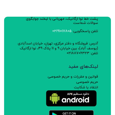
پشت خط نوا ارگانیک، مهربانی با لبخند جوابگوی
سوالات شماست
تلفن پاسخگویی:
02191017805
آدرس: فروشگاه و دفتر مرکزی، تهران، خیابان اسدآبادی
(یوسف آباد)، بین خیابان 9 و 11 پلاک 49، نوا ارگانیک
تلفن: 02188706323
لینک‌های مفید
قوانین و مقررات و حریم خصوصی
حریم خصوصی
انتقاد یا شکایت