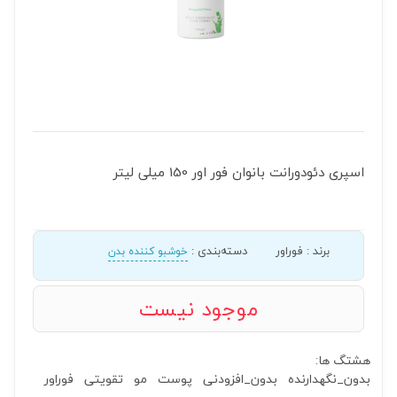
اسپری دئودورانت بانوان فور اور 150 میلی لیتر
برند
:
فوراور
دسته‌بندی
:
خوشبو کننده بدن
موجود نیست
هشتگ ها:
بدون_نگهدارنده
بدون_افزودنی
پوست
مو
تقویتی
فوراور