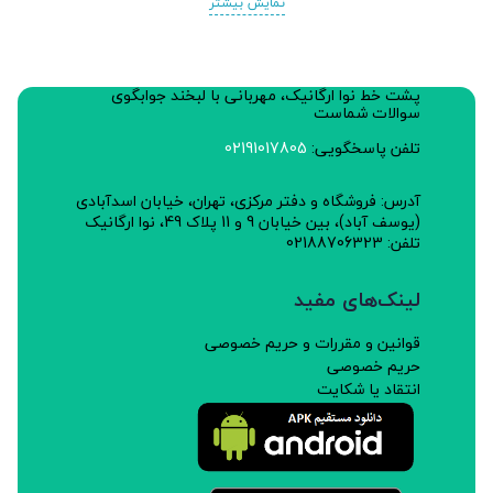
نمایش بیشتر
پشت خط نوا ارگانیک، مهربانی با لبخند جوابگوی
سوالات شماست
تلفن پاسخگویی:
02191017805
آدرس: فروشگاه و دفتر مرکزی، تهران، خیابان اسدآبادی
(یوسف آباد)، بین خیابان 9 و 11 پلاک 49، نوا ارگانیک
تلفن: 02188706323
لینک‌های مفید
قوانین و مقررات و حریم خصوصی
حریم خصوصی
انتقاد یا شکایت