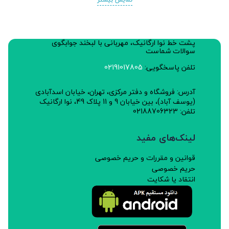
پشت خط نوا ارگانیک، مهربانی با لبخند جوابگوی
سوالات شماست
تلفن پاسخگویی:
02191017805
آدرس: فروشگاه و دفتر مرکزی، تهران، خیابان اسدآبادی
(یوسف آباد)، بین خیابان 9 و 11 پلاک 49، نوا ارگانیک
تلفن: 02188706323
لینک‌های مفید
قوانین و مقررات و حریم خصوصی
حریم خصوصی
انتقاد یا شکایت