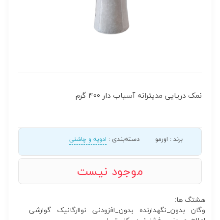
نمک دریایی مدیترانه آسیاب دار 400 گرم
برند
:
اورمو
دسته‌بندی
:
ادویه و چاشنی
موجود نیست
هشتگ ها:
وگان
بدون_نگهدارنده
بدون_افزودنی
نواارگانیک
گوارشی