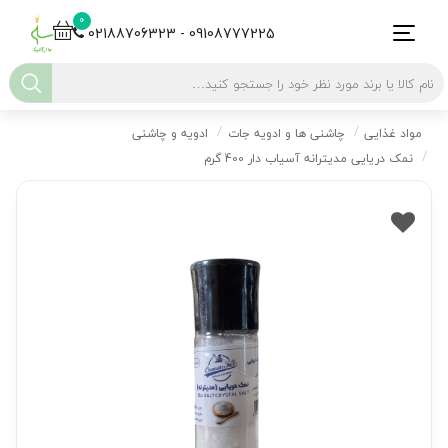
0
02188706323 - 09108777225
مواد غذایی
چاشنی ها و ادویه جات
ادویه و چاشنی
نمک دریایی مدیترانه آسیاب دار 400 گرم