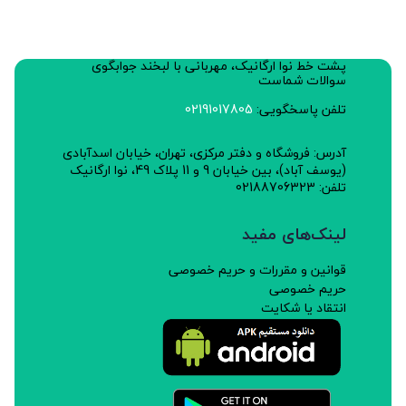
جلوگیری از گرفتگی عضلات
شماره پروانه بهداشت: 185/281
پشت خط نوا ارگانیک، مهربانی با لبخند جوابگوی
سوالات شماست
تلفن پاسخگویی:
02191017805
آدرس: فروشگاه و دفتر مرکزی، تهران، خیابان اسدآبادی
(یوسف آباد)، بین خیابان 9 و 11 پلاک 49، نوا ارگانیک
تلفن: 02188706323
لینک‌های مفید
قوانین و مقررات و حریم خصوصی
حریم خصوصی
انتقاد یا شکایت