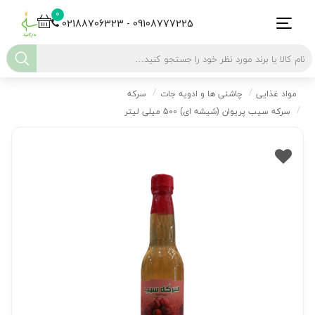
0
02188706323 - 09108777225
مواد غذایی
چاشنی ها و ادویه جات
سرکه
سرکه سیب پریوان (شیشه ای) 500 میلی لیتر