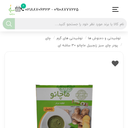
0
02188706323 - 09108777225
نوشیدنی و دمنوش ها
نوشیدنی های گرم
چای
پودر چای سبز زنجبیل ماچانو 30 ساشه ای