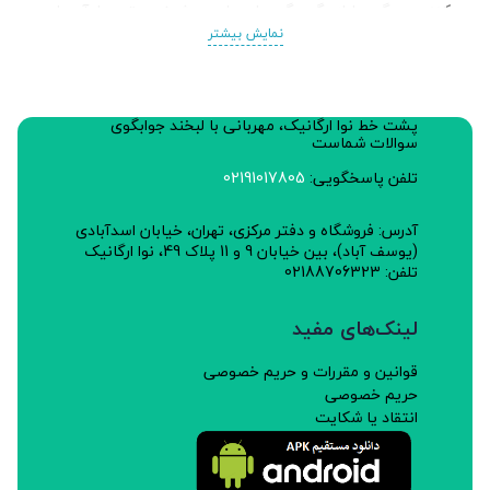
کنند و برگ ها از رگ برگ ها جدا می شوند و توسط آسیاب
نمایش بیشتر
های سنگی به صورت پودر نرم تولید می شود و در کارخانه
طی فرایندی خشک می شود.
پشت خط نوا ارگانیک، مهربانی با لبخند جوابگوی
خواص
سوالات شماست
کاهنده وزن و مناسب برای تناسب اندام
تلفن پاسخگویی:
02191017805
افزایش سوخت و ساز بدن
آدرس: فروشگاه و دفتر مرکزی، تهران، خیابان اسدآبادی
(یوسف آباد)، بین خیابان 9 و 11 پلاک 49، نوا ارگانیک
تنظیم کننده جربی خون
تلفن: 02188706323
پیشگیری از بیماریهای قلبی عروقی
لینک‌های مفید
آرام بخش.
قوانین و مقررات و حریم خصوصی
حریم خصوصی
طبع: سرد
انتقاد یا شکایت