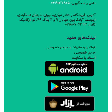
تلفن پاسخگویی:
02191017805
آدرس: فروشگاه و دفتر مرکزی، تهران، خیابان اسدآبادی
(یوسف آباد)، بین خیابان 9 و 11 پلاک 49، نوا ارگانیک
تلفن: 02188706323
لینک‌های مفید
قوانین و مقررات و حریم خصوصی
حریم خصوصی
انتقاد یا شکایت