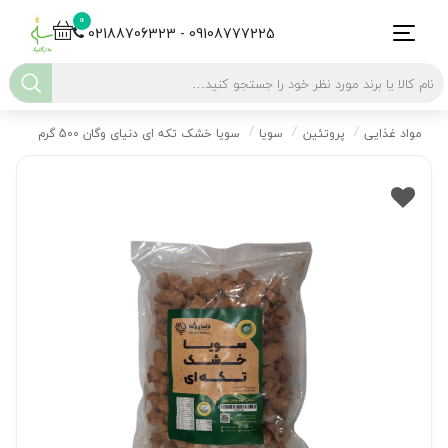
0
02188706323 - 09108777225
مواد غذایی
پروتئین
سویا
سویا خشک تکه ای دنیای وگان 500 گرم