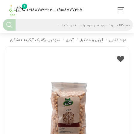
0
02188706323 - 09108777225
مواد غذایی
آجیل و خشکبار
آجیل
نخودچی ارگانیک آبگینه 500 گرم