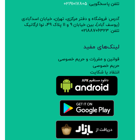
تلفن پاسخگویی:
02191017805
آدرس: فروشگاه و دفتر مرکزی، تهران، خیابان اسدآبادی
(یوسف آباد)، بین خیابان 9 و 11 پلاک 49، نوا ارگانیک
تلفن: 02188706323
لینک‌های مفید
قوانین و مقررات و حریم خصوصی
حریم خصوصی
انتقاد یا شکایت