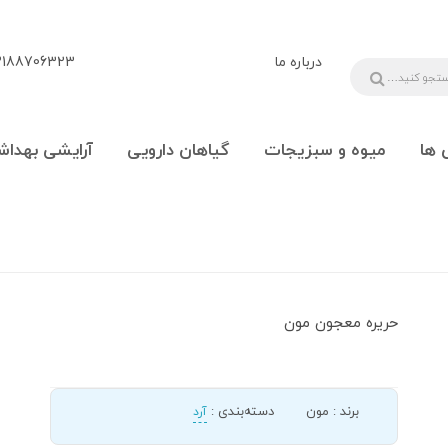
درباره ما
88706323 - 09108777225
 ها
میوه و سبزیجات
گیاهان دارویی
آرایشی بهداش
حریره معجون مون
برند
:
مون
دسته‌بندی
:
آرد