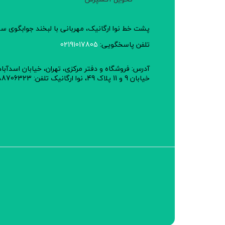
پشت خط نوا ارگانیک، مهربانی با لبخند جوابگوی 
تلفن پاسخگویی:
02191017805
آدرس: فروشگاه و دفتر مرکزی، تهران، خیابان اسدآبا
خیابان 9 و 11 پلاک 49، نوا ارگانیک تلفن: 02188706323