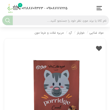
0
02188706323 - 09108777225
مواد غذایی
خواربار
آرد
حریره غلات و خرما مون