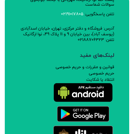
سوالات شماست
تلفن پاسخگویی:
02191017805
آدرس: فروشگاه و دفتر مرکزی، تهران، خیابان اسدآبادی
(یوسف آباد)، بین خیابان 9 و 11 پلاک 49، نوا ارگانیک
تلفن: 02188706323
لینک‌های مفید
قوانین و مقررات و حریم خصوصی
حریم خصوصی
انتقاد یا شکایت