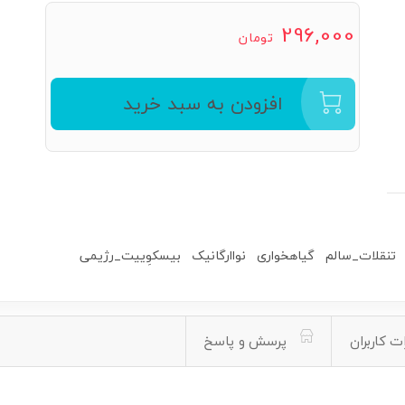
296,000
تومان
افزودن به سبد خرید
تنقلات_سالم
گیاهخواری
نواارگانیک
بیسکوِییت_رژیمی
ت کاربران
پرسش و پاسخ