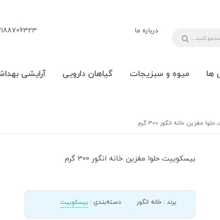
درباره ما
88706323 - 09108777225
 ها
میوه و سبزیجات
گیاهان دارویی
آرایشی بهداش
وا مغزین خانه انگور 300 گرم
بیسکوییت حلوا مغزین خانه انگور 300 گرم
برند
:
خانه انگور
دسته‌بندی
:
بیسکوِییت