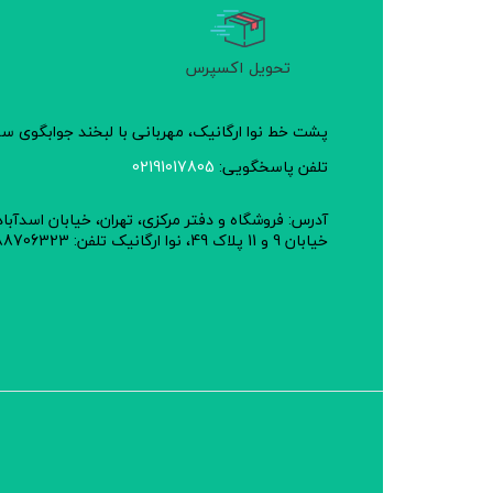
تحویل اکسپرس
پشت خط نوا ارگانیک، مهربانی با لبخند جوابگوی 
تلفن پاسخگویی:
02191017805
آدرس: فروشگاه و دفتر مرکزی، تهران، خیابان اسدآبا
خیابان 9 و 11 پلاک 49، نوا ارگانیک تلفن: 02188706323