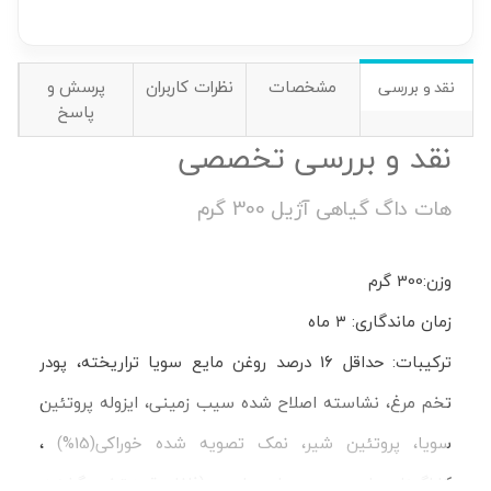
مشخصات
نظرات کاربران
پرسش و
نقد و بررسی
پاسخ
نقد و بررسی تخصصی
هات داگ گیاهی آژیل 300 گرم
وزن:300 گرم
زمان ماندگاری: ۳ ماه
ترکیبات: حداقل 16 درصد روغن مایع سویا تراریخته، پودر
تخم مرغ، نشاسته اصلاح شده سیب زمینی، ایزوله پروتئین
سویا، پروتئین شیر، نمک تصویه شده خوراکی(15%) ،
کاراگینان، ادویه و عصاره طبیعی(فلفل قرمز،تخم گشنیز،