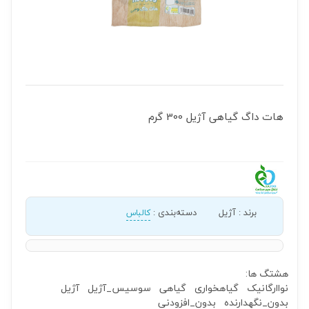
هات داگ گیاهی آژیل 300 گرم
برند
:
آژیل
دسته‌بندی
:
کالباس
هشتگ ها:
نواارگانیک
گیاهخواری
گیاهی
سوسیس_آژیل
آژیل
بدون_نگهدارنده
بدون_افزودنی