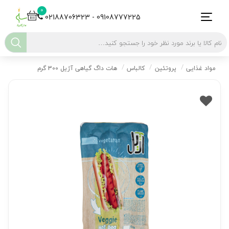
0
02188706323 - 09108777225
مواد غذایی
پروتئین
کالباس
هات داگ گیاهی آژیل 300 گرم