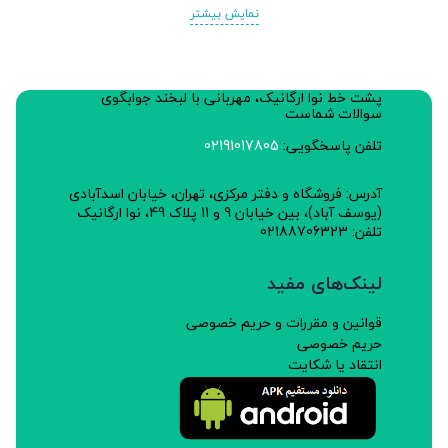
نمایش بیشتر
پاپریکا)، سیر، شکر، پلی فسفات سدیم0.3%، آنتی
اکسیدان(اسید آسکوربیک 0.05%)، آب آشامیدنی.
پشت خط نوا ارگانیک، مهربانی با لبخند جوابگوی
پروانه بهداشتی ساخت: 49/15728
سوالات شماست
تلفن پاسخگویی:
02191017805
آدرس: فروشگاه و دفتر مرکزی، تهران، خیابان اسدآبادی
(یوسف آباد)، بین خیابان 9 و 11 پلاک 49، نوا ارگانیک
تلفن: 02188706323
لینک‌های مفید
قوانین و مقررات و حریم خصوصی
حریم خصوصی
انتقاد یا شکایت