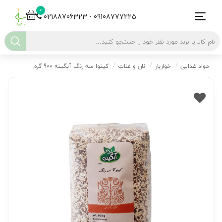
0
02188706323 - 09108777225
مواد غذایی
خواربار
نان و غلات
کینوا سه رنگ آبگینه 900 گرم