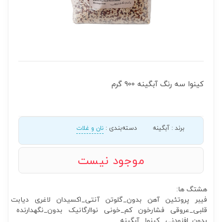
کینوا سه رنگ آبگینه 900 گرم
برند
:
آبگینه
دسته‌بندی
:
نان و غلات
موجود نیست
هشتگ ها:
فیبر
پروتئین
آهن
بدون_گلوتن
آنتی_اکسیدان
لاغری
دیابت
قلبی_عروقی
فشارخون
کم_خونی
نواارگانیک
بدون_نگهدارنده
بدون_افزودنی
کینوا
آبگینه