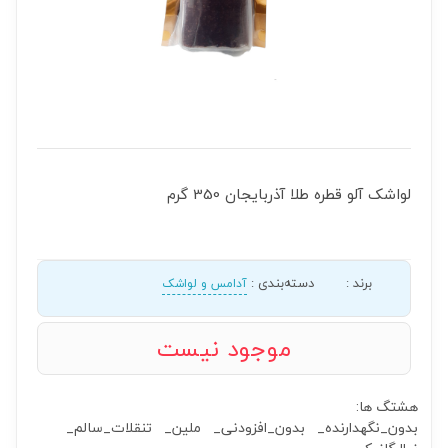
لواشک آلو قطره طلا آذربایجان 350 گرم
برند
:
دسته‌بندی
:
آدامس و لواشک
موجود نیست
هشتگ ها:
بدون_نگهدارنده_
بدون_افزودنی_
ملین_
تنقلات_سالم_