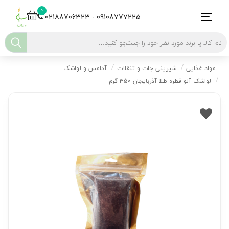
0
02188706323 - 09108777225
مواد غذایی
شیرینی جات و تنقلات
آدامس و لواشک
لواشک آلو قطره طلا آذربایجان 350 گرم