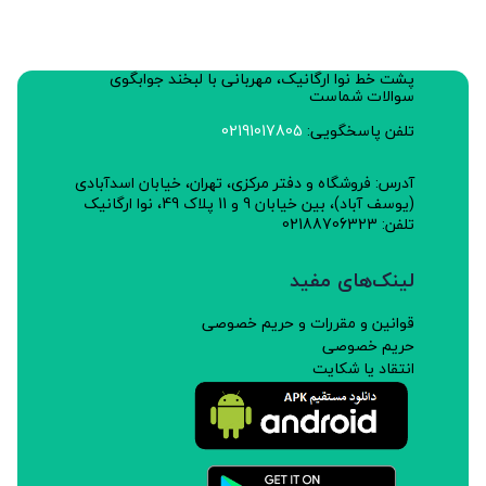
پشت خط نوا ارگانیک، مهربانی با لبخند جوابگوی
سوالات شماست
تلفن پاسخگویی:
02191017805
آدرس: فروشگاه و دفتر مرکزی، تهران، خیابان اسدآبادی
(یوسف آباد)، بین خیابان 9 و 11 پلاک 49، نوا ارگانیک
تلفن: 02188706323
لینک‌های مفید
قوانین و مقررات و حریم خصوصی
حریم خصوصی
انتقاد یا شکایت