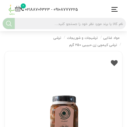
0
02188706323 - 09108777225
مواد غذایی
ترشیجات و شوریجات
ترشی
ترشی کیمچی زن حبیبی 250 گرم