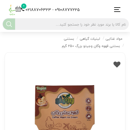
0
02188706323 - 09108777225
مواد غذایی
لبنیات گیاهی
بستنی
بستنی قهوه وگان وجیتو بزرگ 250 گرم