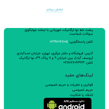
نمایش بیشتر
پشت خط نوا ارگانیک، مهربانی با لبخند جوابگوی
سوالات شماست
تلفن پاسخگویی:
02191017805
آدرس: فروشگاه و دفتر مرکزی، تهران، خیابان اسدآبادی
(یوسف آباد)، بین خیابان 9 و 11 پلاک 49، نوا ارگانیک
تلفن: 02188706323
لینک‌های مفید
قوانین و مقررات و حریم خصوصی
حریم خصوصی
انتقاد یا شکایت