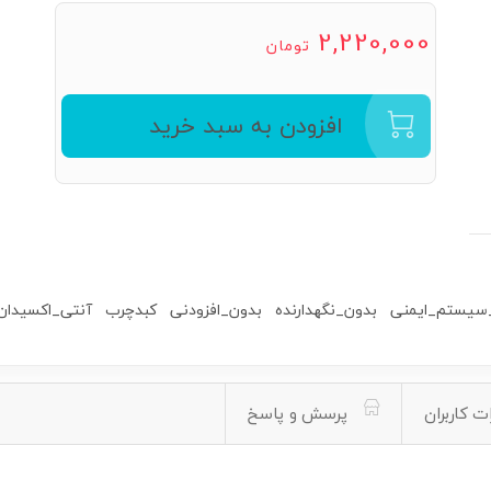
2,220,000
تومان
افزودن به سبد خرید
سیستم_ایمنی
بدون_نگهدارنده
بدون_افزودنی
کبدچرب
آنتی_اکسیدان
ت کاربران
پرسش و پاسخ