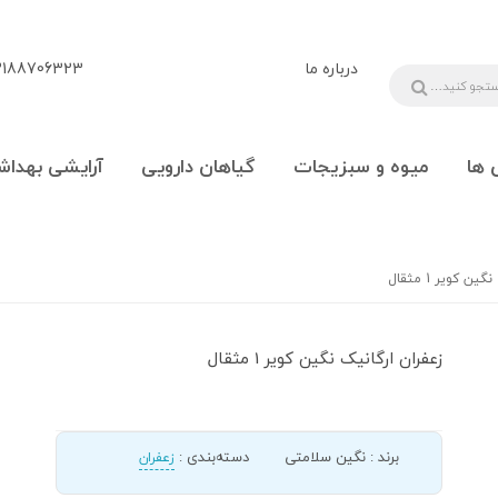
درباره ما
88706323 - 09108777225
 ها
میوه و سبزیجات
گیاهان دارویی
آرایشی بهداش
ن کویر 1 مثقال
زعفران ارگانیک نگین کویر 1 مثقال
برند
:
نگین سلامتی
دسته‌بندی
:
زعفران