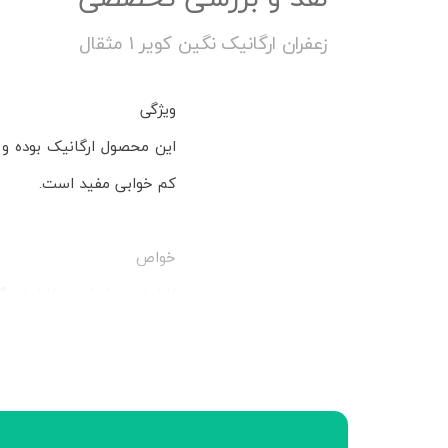
زعفران ارگانیک نگین کویر 1 مثقال
ویژگی
این محصول ارگانیک بوده و
کم خوابی مفید است.
خواص
افزایش متابولیسم افزایش 
برطرف کننده ورم و التهاب رو
آرامبخش
پیشگیری از دیابت
تقویت کننده قلب و گشایش