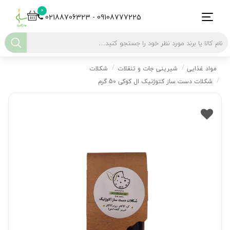
0
02188706323 - 09108777225
مواد غذایی
شیرینی جات و تنقلات
شکلات
شکلات دست ساز کتوژنیک ال کوکی 50 گرم