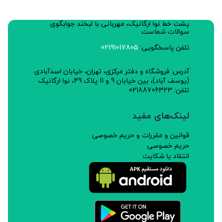
پشت خط نوا ارگانیک، مهربانی با لبخند جوابگوی
سوالات شماست
تلفن پاسخگویی:
02191017805
آدرس: فروشگاه و دفتر مرکزی، تهران، خیابان اسدآبادی
(یوسف آباد)، بین خیابان 9 و 11 پلاک 49، نوا ارگانیک
تلفن: 02188706323
لینک‌های مفید
قوانین و مقررات و حریم خصوصی
حریم خصوصی
انتقاد یا شکایت