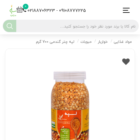
0
02188706323 - 09108777225
مواد غذایی
خواربار
حبوبات
لپه چتر گندمی 700 گرم