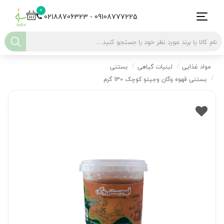
0
02188706323 - 09108777225
مواد غذایی
لبنیات گیاهی
بستنی
بستنی قهوه وگان وجیتو کوچک 130 گرم