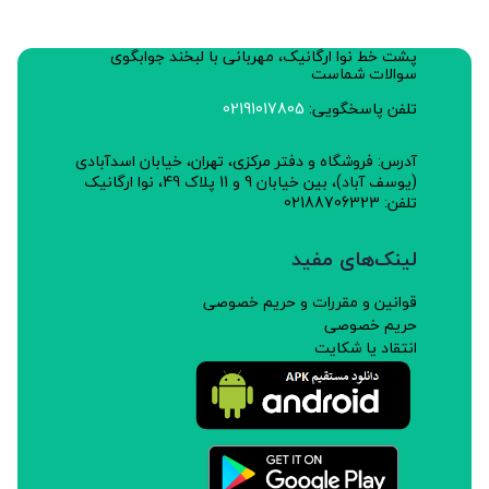
پشت خط نوا ارگانیک، مهربانی با لبخند جوابگوی
سوالات شماست
تلفن پاسخگویی:
02191017805
آدرس: فروشگاه و دفتر مرکزی، تهران، خیابان اسدآبادی
(یوسف آباد)، بین خیابان 9 و 11 پلاک 49، نوا ارگانیک
تلفن: 02188706323
لینک‌های مفید
قوانین و مقررات و حریم خصوصی
حریم خصوصی
انتقاد یا شکایت