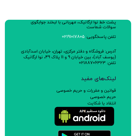
پشت خط نوا ارگانیک، مهربانی با لبخند جوابگوی
سوالات شماست
تلفن پاسخگویی:
02191017805
آدرس: فروشگاه و دفتر مرکزی، تهران، خیابان اسدآبادی
(یوسف آباد)، بین خیابان 9 و 11 پلاک 49، نوا ارگانیک
تلفن: 02188706323
لینک‌های مفید
قوانین و مقررات و حریم خصوصی
حریم خصوصی
انتقاد یا شکایت