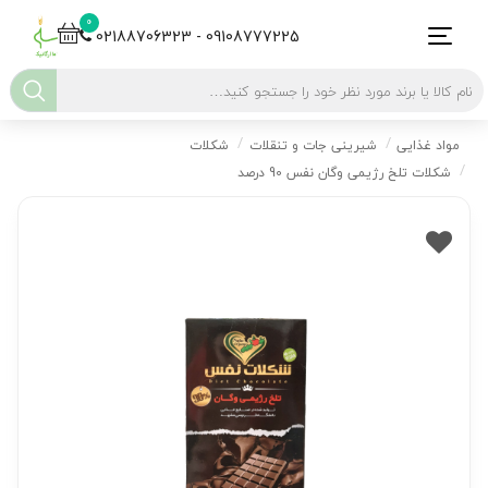
0
02188706323 - 09108777225
مواد غذایی
شیرینی جات و تنقلات
شکلات
شکلات تلخ رژیمی وگان نفس 90 درصد