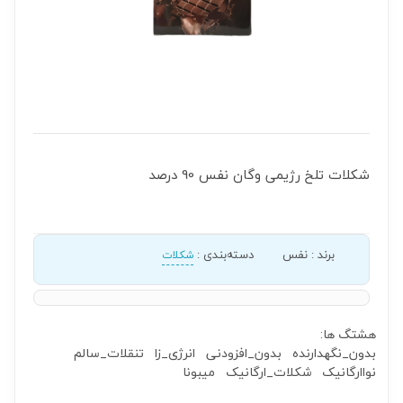
شکلات تلخ رژیمی وگان نفس 90 درصد
برند
:
نفس
دسته‌بندی
:
شکلات
هشتگ ها:
بدون_نگهدارنده
بدون_افزودنی
انرژی_زا
تنقلات_سالم
نواارگانیک
شکلات_ارگانیک
میبونا