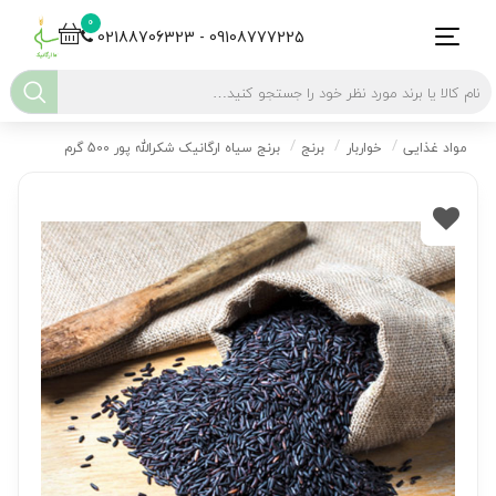
0
02188706323 - 09108777225
مواد غذایی
خواربار
برنج
برنج سیاه ارگانیک شکرالله پور 500 گرم