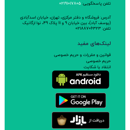
تلفن پاسخگویی:
02191017805
آدرس: فروشگاه و دفتر مرکزی، تهران، خیابان اسدآبادی
(یوسف آباد)، بین خیابان 9 و 11 پلاک 49، نوا ارگانیک
تلفن: 02188706323
لینک‌های مفید
قوانین و مقررات و حریم خصوصی
حریم خصوصی
انتقاد یا شکایت