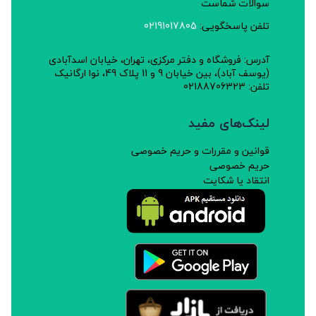
سوالات شماست
تلفن پاسخگویی:
02191017805
آدرس: فروشگاه و دفتر مرکزی، تهران، خیابان اسدآبادی
(یوسف آباد)، بین خیابان 9 و 11 پلاک 49، نوا ارگانیک
تلفن: 02188706323
لینک‌های مفید
قوانین و مقررات و حریم خصوصی
حریم خصوصی
انتقاد یا شکایت