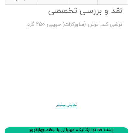
نقد و بررسی تخصصی
ترشی کلم ترش (ساورکرات) حبیبی 250 گرم
نمایش بیشتر
پشت خط نوا ارگانیک، مهربانی با لبخند جوابگوی