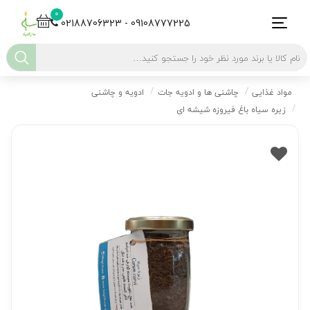
0
02188706323 - 09108777225
مواد غذایی
چاشنی ها و ادویه جات
ادویه و چاشنی
زیره سیاه باغ فیروزه شیشه ای