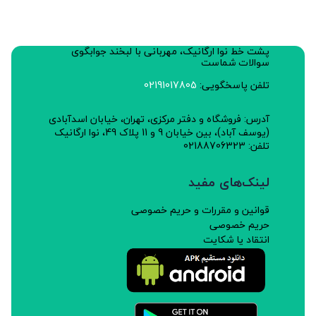
خواص:
ضد نفخ تقویت سیستم گوارش، ضد اسپاسم، لاغرکننده،
پشت خط نوا ارگانیک، مهربانی با لبخند جوابگوی
قابض، مدر و ضدانگل است.
سوالات شماست
طبع:گرم
تلفن پاسخگویی:
02191017805
چرا:
آدرس: فروشگاه و دفتر مرکزی، تهران، خیابان اسدآبادی
(یوسف آباد)، بین خیابان 9 و 11 پلاک 49، نوا ارگانیک
این مجموعه پژوهشی از کود و سموم شیمیایی درمزارع خود
تلفن: 02188706323
استفاده نمی کند و نسبت به عرضه گیاهان و محصولات
لینک‌های مفید
سالم متعهد است.
قوانین و مقررات و حریم خصوصی
نحوه استفاده:
حریم خصوصی
مقدار مصرف: 1 تا 3 گرم دم کرده و کوبیده همراه غذا و سالاد
انتقاد یا شکایت
مورد استفاده است.