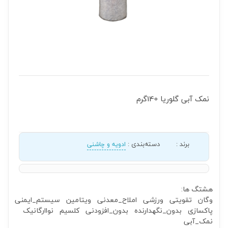
نمک آبی گلوریا 140گرم
برند
:
دسته‌بندی
:
ادویه و چاشنی
هشتگ ها:
وگان
تقویتی
ورزشی
املاح_معدنی
ویتامین
سیستم_ایمنی
پاکسازی
بدون_نگهدارنده
بدون_افزودنی
کلسیم
نواارگانیک
نمک_آبی