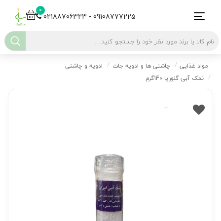
0
02188706323 - 09108777225
مواد غذایی
چاشنی ها و ادویه جات
ادویه و چاشنی
نمک آبی گلوریا 140گرم