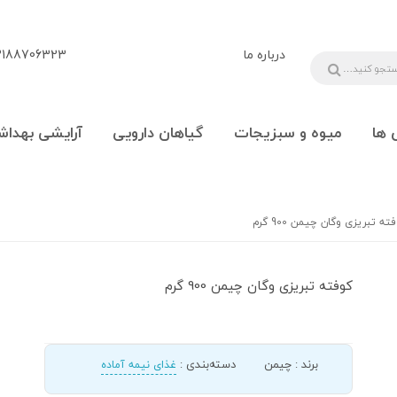
درباره ما
88706323 - 09108777225
 ها
میوه و سبزیجات
گیاهان دارویی
آرایشی بهداش
ته تبریزی وگان چیمن 900 گرم
کوفته تبریزی وگان چیمن 900 گرم
برند
:
چیمن
دسته‌بندی
:
غذای نیمه آماده