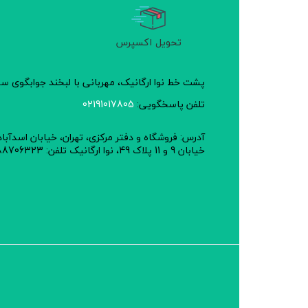
تحویل اکسپرس
پشت خط نوا ارگانیک، مهربانی با لبخند جوابگوی 
تلفن پاسخگویی:
02191017805
آدرس: فروشگاه و دفتر مرکزی، تهران، خیابان اسدآبا
خیابان 9 و 11 پلاک 49، نوا ارگانیک تلفن: 02188706323