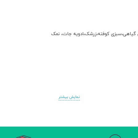
غن گیاهی،سبزی کوفته،زرشک،ادویه جات، نمک
نمایش بیشتر