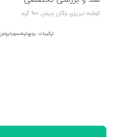
کوفته تبریزی وگان چیمن 900 گرم
ترکیبات: برنج،لپه،سویا،رو