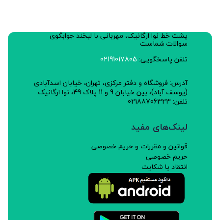
پشت خط نوا ارگانیک، مهربانی با لبخند جوابگوی
سوالات شماست
تلفن پاسخگویی:
02191017805
آدرس: فروشگاه و دفتر مرکزی، تهران، خیابان اسدآبادی
(یوسف آباد)، بین خیابان 9 و 11 پلاک 49، نوا ارگانیک
تلفن: 02188706323
لینک‌های مفید
قوانین و مقررات و حریم خصوصی
حریم خصوصی
انتقاد یا شکایت