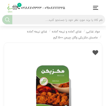
0
02188706323 - 09108777225
مواد غذایی
غذای آماده و نیمه آماده
غذای نیمه آماده
مامسان مکزیکی وگان چیمن 500 گرم