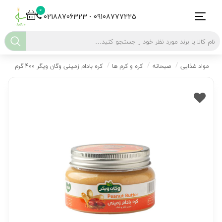
0
02188706323 - 09108777225
مواد غذایی
صبحانه
کره و کرم ها
کره بادام زمینی وگان ویگر 400 گرم