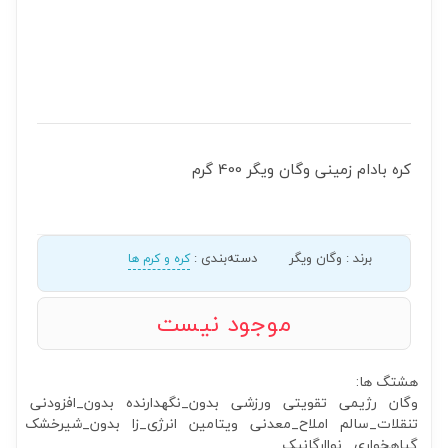
کره بادام زمینی وگان ویگر 400 گرم
برند
:
وگان ویگر
دسته‌بندی
:
کره و کرم ها
موجود نیست
هشتگ ها:
وگان
رژیمی
تقویتی
ورزشی
بدون_نگهدارنده
بدون_افزودنی
تنقلات_سالم
املاح_معدنی
ویتامین
انرژی_زا
بدون_شیرخشک
گیاهخواری
نواارگانیک