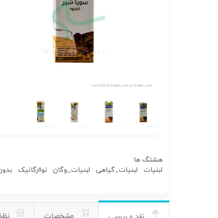
هشتگ ها:
لبنیات
لبنیات_گیاهی
لبنیات_وگان
نواارگانیک
بدون
مشخصات
نظرا
نقد و بررسی