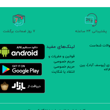
پشتیبانی 24 ساعته
7 روز ضمانت برگشت
سوالات شماست
لینک‌های مفید
قوانین و مقررات و
حریم خصوصی
دی (یوسف آباد)، بین
حریم خصوصی
انتقاد یا شکایت