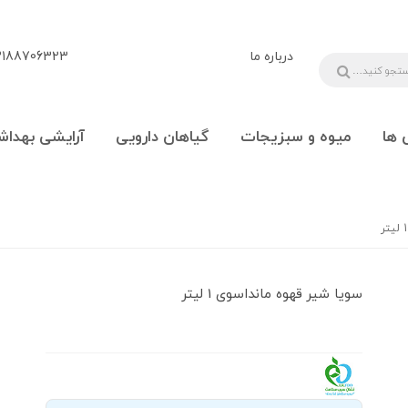
درباره ما
88706323 - 09108777225
 ها
میوه و سبزیجات
گیاهان دارویی
آرایشی بهداش
سویا شیر قهوه مانداسوی 1 لیتر