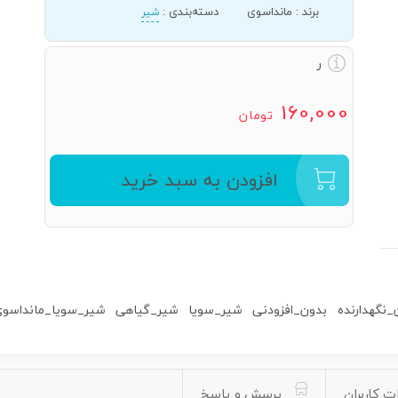
برند
:
مانداسوی
دسته‌بندی
:
شیر
ر
160,000
تومان
افزودن به سبد خرید
_نگهدارنده
بدون_افزودنی
شیر_سویا
شیر_گیاهی
شیر_سویا_مانداسو
ت کاربران
پرسش و پاسخ