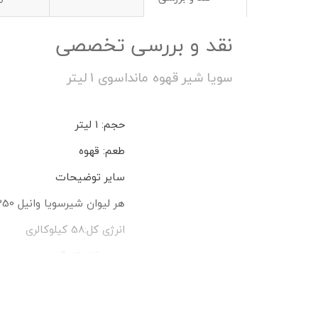
نقد و بررسی تخصصی
سویا شیر قهوه مانداسوی 1 لیتر
حجم: 1 لیتر
طعم: قهوه
سایر توضیحات
هر لیوان شیرسویا وانیل 250 میلی لیتر:
انرژی کل:58 کیلوکالری
چربی کل: 1.4 گرم
اسیدهای چرب اشباع: 0.2 گرم
فاقد اسیدهای چرب ترانس