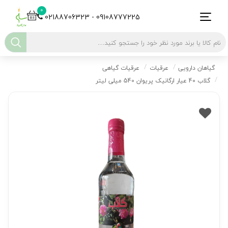
0
02188706323 - 09108777225
گیاهان دارویی
عرقیات
عرقیات گیاهی
گلاب 40 عیار ارگانیک پریوان 540 میلی لیتر