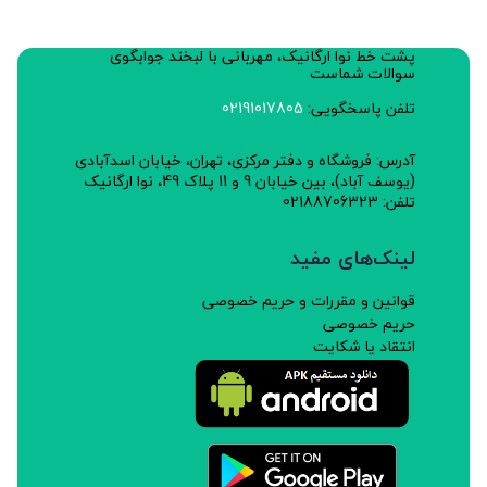
پشت خط نوا ارگانیک، مهربانی با لبخند جوابگوی
سوالات شماست
تلفن پاسخگویی:
02191017805
آدرس: فروشگاه و دفتر مرکزی، تهران، خیابان اسدآبادی
(یوسف آباد)، بین خیابان 9 و 11 پلاک 49، نوا ارگانیک
تلفن: 02188706323
لینک‌های مفید
قوانین و مقررات و حریم خصوصی
حریم خصوصی
انتقاد یا شکایت