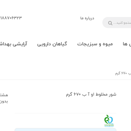
درباره ما
88706323 - 09108777225
 ها
میوه و سبزیجات
گیاهان دارویی
آرایشی بهداش
گرم
شور مخلوط او آ ب 670 گرم
هشتگ
بدون_