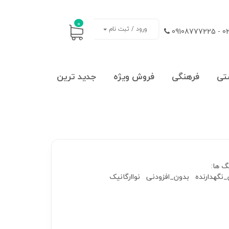
0
ورود / ثبت نام
021
تی
فرهنگی
فروش ویژه
جدید ترین
 ها:
نگهدارنده
بدون_افزودنی
نواارگانیک