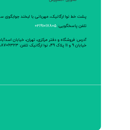
پشت خط نوا ارگانیک، مهربانی با لبخند جوابگوی 
تلفن پاسخگویی:
02191017805
آدرس: فروشگاه و دفتر مرکزی، تهران، خیابان اسدآبا
خیابان 9 و 11 پلاک 49، نوا ارگانیک تلفن: 02188706323