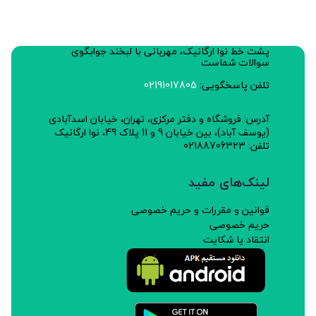
پشت خط نوا ارگانیک، مهربانی با لبخند جوابگوی
سوالات شماست
تلفن پاسخگویی:
02191017805
آدرس: فروشگاه و دفتر مرکزی، تهران، خیابان اسدآبادی
(یوسف آباد)، بین خیابان 9 و 11 پلاک 49، نوا ارگانیک
تلفن: 02188706323
لینک‌های مفید
قوانین و مقررات و حریم خصوصی
حریم خصوصی
انتقاد یا شکایت