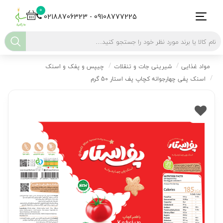
0
02188706323 - 09108777225
مواد غذایی
شیرینی جات و تنقلات
چیپس و پفک و اسنک
اسنک پفی چهارجوانه کچاپ پف استار 50 گرم