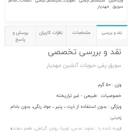
ویتامین
سیستم_ایمنی
تقویت_سیستم_ایمنی
تنقلات_سالم
سویق
مهدیار
مشخصات
نظرات کاربران
پرسش و
نقد و بررسی
پاسخ
نقد و بررسی تخصصی
سویق پفی حبوبات آتشین مهدیار
وزن : 50 گرم
خصوصیات : طبیعی - غیر تراریخته
ویژگی : بدون استفاده از ذرت ، پنیر ، مواد رنگی، بدون بادام
زمینی
تهیه شده با : نخود، عدس، لوبیا، روغن گیاهی، طعم دهنده