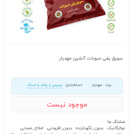
سویق پفی حبوبات آتشین مهدیار
برند
:
مهدیار
دسته‌بندی
:
چیپس و پفک و اسنک
موجود نیست
هشتگ ها:
نواارگانیک
بدون_نگهدارنده
بدون_افزودنی
املاح_معدنی