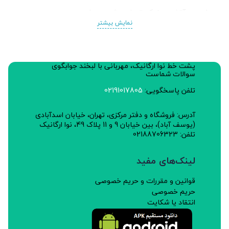
طبیعی آتشین، نمک تصفیه شده دریا.
نمایش بیشتر
جایگزین پفک بازاری با طعم خوشمزه و خواص فراوان
پشت خط نوا ارگانیک، مهربانی با لبخند جوابگوی
کمک به رشد کودکان
سوالات شماست
خونساز
تلفن پاسخگویی:
02191017805
استخوان ساز
آدرس: فروشگاه و دفتر مرکزی، تهران، خیابان اسدآبادی
(یوسف آباد)، بین خیابان 9 و 11 پلاک 49، نوا ارگانیک
تلفن: 02188706323
لینک‌های مفید
قوانین و مقررات و حریم خصوصی
حریم خصوصی
انتقاد یا شکایت