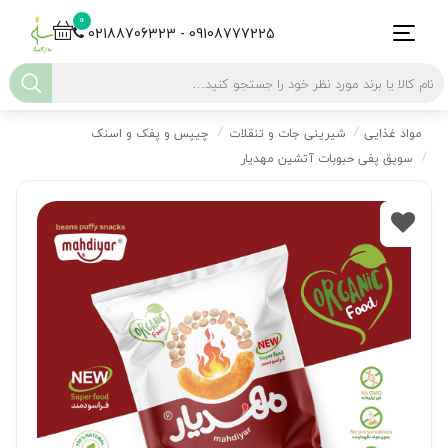
0
02188706323 - 09108777225
مواد غذایی
شیرینی جات و تنقلات
چیپس و پفک و اسنک
سویق پفی حبوبات آتشین مهدیار