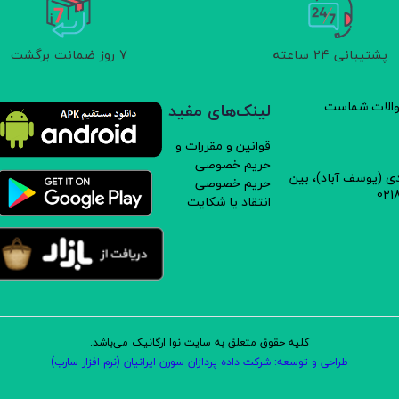
پشتیبانی 24 ساعته
7 روز ضمانت برگشت
سوالات شماست
لینک‌های مفید
قوانین و مقررات و
حریم خصوصی
دی (یوسف آباد)، بین
حریم خصوصی
انتقاد یا شکایت
کلیه حقوق متعلق به سایت نوا ارگانیک می‌باشد.
طراحی و توسعه: شرکت داده پردازان سورن ایرانیان (نرم افزار سارب)