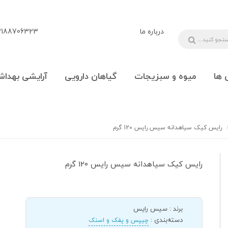
درباره ما
88706323 - 09108777225
 ها
میوه و سبزیجات
گیاهان دارویی
آرایشی بهداش
رایس کیک سیاهدانه سیس رایس 120 گرم
رایس کیک سیاهدانه سیس رایس 120 گرم
برند
:
سیس رایس
دسته‌بندی
:
چیپس و پفک و اسنک