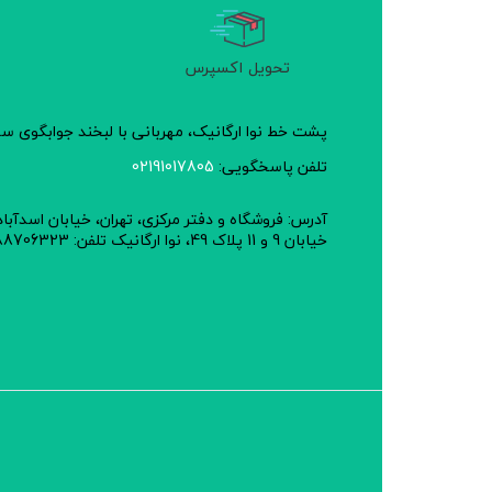
تحویل اکسپرس
پشت خط نوا ارگانیک، مهربانی با لبخند جوابگوی 
تلفن پاسخگویی:
02191017805
آدرس: فروشگاه و دفتر مرکزی، تهران، خیابان اسدآبا
خیابان 9 و 11 پلاک 49، نوا ارگانیک تلفن: 02188706323