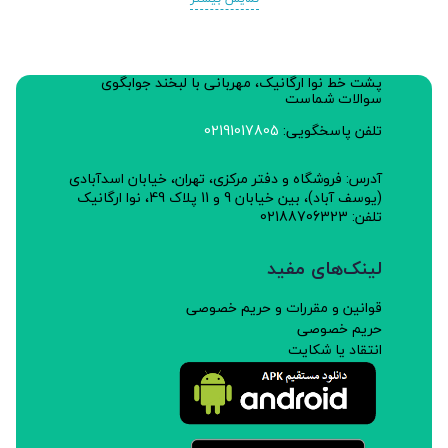
پشت خط نوا ارگانیک، مهربانی با لبخند جوابگوی
سوالات شماست
تلفن پاسخگویی:
02191017805
آدرس: فروشگاه و دفتر مرکزی، تهران، خیابان اسدآبادی
(یوسف آباد)، بین خیابان 9 و 11 پلاک 49، نوا ارگانیک
تلفن: 02188706323
لینک‌های مفید
قوانین و مقررات و حریم خصوصی
حریم خصوصی
انتقاد یا شکایت