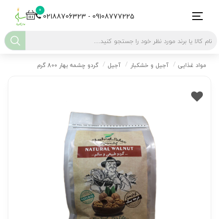
0
02188706323 - 09108777225
مواد غذایی
آجیل و خشکبار
آجیل
گردو چشمه بهار 800 گرم