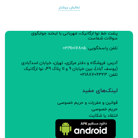
چربی: 0.52 گرم
نمایش بیشتر
نمک: 0
اسیدهای چرب ترانی: 0
پشت خط نوا ارگانیک، مهربانی با لبخند جوابگوی
شماره پروانه بهداشتی ساخت: 56/26181
سوالات شماست
تلفن پاسخگویی:
02191017805
آدرس: فروشگاه و دفتر مرکزی، تهران، خیابان اسدآبادی
(یوسف آباد)، بین خیابان 9 و 11 پلاک 49، نوا ارگانیک
تلفن: 02188706323
لینک‌های مفید
قوانین و مقررات و حریم خصوصی
حریم خصوصی
انتقاد یا شکایت