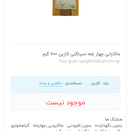
ماکارانی چهار غله اسپاگتی کازین 700 گرم
Four grain spaghetii(Kazin)700gr
برند
:
کازین
دسته‌بندی
:
ماکارانی و رشته
موجود نیست
هشتگ ها:
بدون_نگهدارنده
بدون_افزودنی
ماکارونی_چهارغله
گیاهخواری