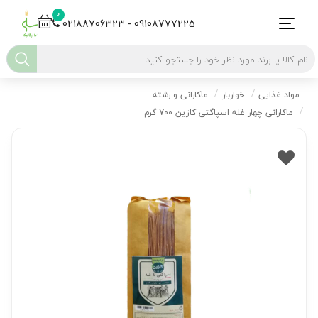
0
02188706323 - 09108777225
مواد غذایی
خواربار
ماکارانی و رشته
ماکارانی چهار غله اسپاگتی کازین 700 گرم