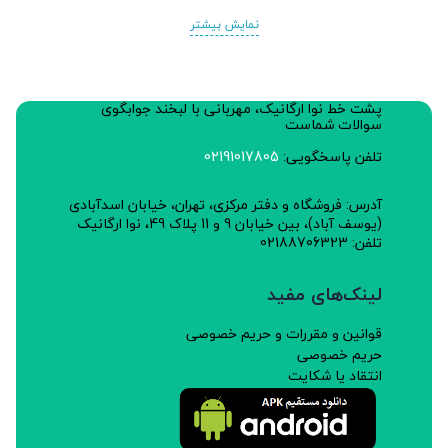
نمایش بیشتر
پشت خط نوا ارگانیک، مهربانی با لبخند جوابگوی
سوالات شماست
تلفن پاسخگویی:
02191017805
آدرس: فروشگاه و دفتر مرکزی، تهران، خیابان اسدآبادی
(یوسف آباد)، بین خیابان 9 و 11 پلاک 49، نوا ارگانیک
تلفن: 02188706323
لینک‌های مفید
قوانین و مقررات و حریم خصوصی
حریم خصوصی
انتقاد یا شکایت