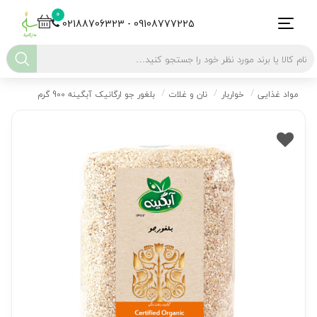
0
02188706323 - 09108777225
مواد غذایی
خواربار
نان و غلات
بلغور جو ارگانیک آبگینه 900 گرم