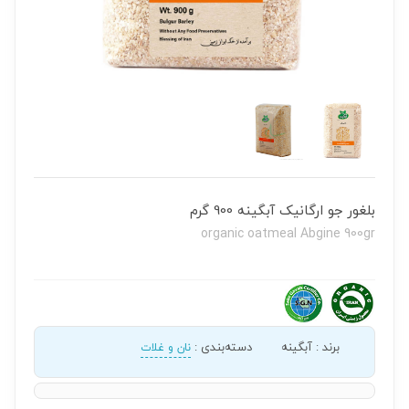
بلغور جو ارگانیک آبگینه 900 گرم
organic oatmeal Abgine 900gr
برند
:
آبگینه
دسته‌بندی
:
نان و غلات