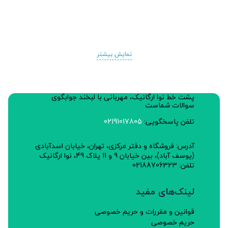
نمایش بیشتر
پشت خط نوا ارگانیک، مهربانی با لبخند جوابگوی
سوالات شماست
تلفن پاسخگویی:
02191017805
آدرس: فروشگاه و دفتر مرکزی، تهران، خیابان اسدآبادی
(یوسف آباد)، بین خیابان 9 و 11 پلاک 49، نوا ارگانیک
تلفن: 02188706323
لینک‌های مفید
قوانین و مقررات و حریم خصوصی
حریم خصوصی