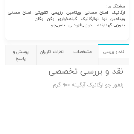
هشتگ ها:
ارگانیک
املاح_معدنی
ویتامین
رژیمی
تقویتی
املاح_معدنی
ویتامین
نوا
نواارگانیک
گیاهخواری
وگن
وگان
بدون_نگهدارنده
بدون_افزودنی
بلغر_جو
مشخصات
نظرات کاربران
پرسش و
نقد و بررسی
پاسخ
نقد و بررسی تخصصی
بلغور جو ارگانیک آبگینه 900 گرم