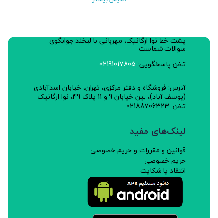
پشت خط نوا ارگانیک، مهربانی با لبخند جوابگوی
سوالات شماست
تلفن پاسخگویی:
02191017805
آدرس: فروشگاه و دفتر مرکزی، تهران، خیابان اسدآبادی
(یوسف آباد)، بین خیابان 9 و 11 پلاک 49، نوا ارگانیک
تلفن: 02188706323
لینک‌های مفید
قوانین و مقررات و حریم خصوصی
حریم خصوصی
انتقاد یا شکایت