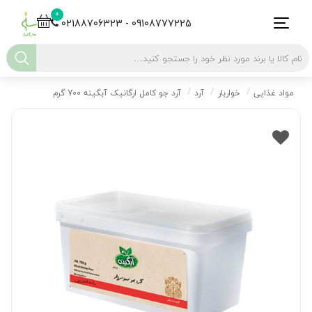
0
02188706323 - 09108777225
مواد غذایی
خواربار
آرد
آرد جو کامل ارگانیک آبگینه 700 گرم