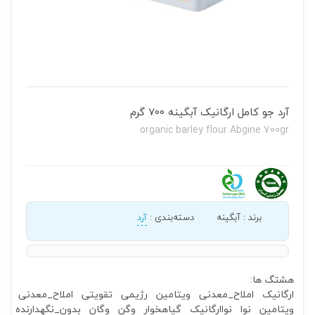
آرد جو کامل ارگانیک آبگینه 700 گرم
organic barley flour Abgine 700gr
برند
:
آبگینه
دسته‌بندی
:
آرد
هشتگ ها:
ارگانیک
املاح_معدنی
ویتامین
رژیمی
تقویتی
املاح_معدنی
ویتامین
نوا
نواارگانیک
گیاهخوار
وگن
وگان
بدون_نگهدارنده