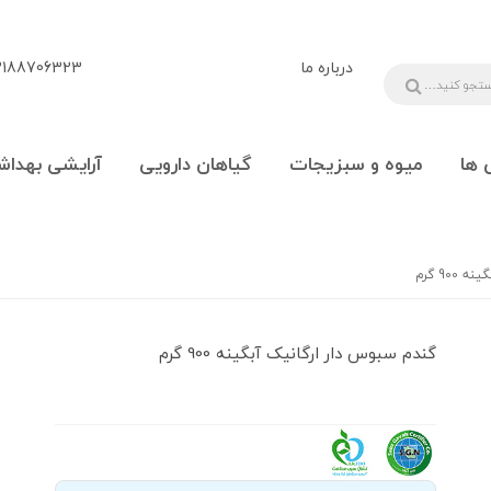
درباره ما
88706323 - 09108777225
 ها
میوه و سبزیجات
گیاهان دارویی
آرایشی بهداش
90 گرم
گندم سبوس دار ارگانیک آبگینه 900 گرم