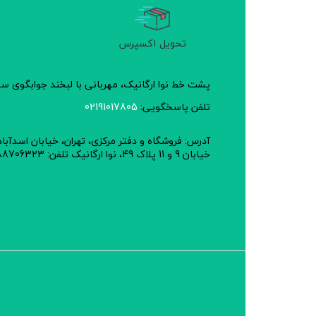
تحویل اکسپرس
پشت خط نوا ارگانیک، مهربانی با لبخند جوابگوی 
تلفن پاسخگویی:
02191017805
آدرس: فروشگاه و دفتر مرکزی، تهران، خیابان اسدآبا
خیابان 9 و 11 پلاک 49، نوا ارگانیک تلفن: 02188706323