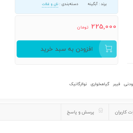
برند
:
آبگینه
دسته‌بندی
:
نان و غلات
225,000
تومان
افزودن به سبد خرید
ودنی
فیبر
گیاهخواری
نواارگانیک
ت کاربران
پرسش و پاسخ