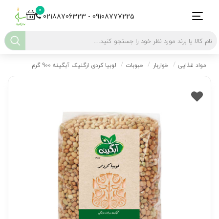
0
02188706323 - 09108777225
مواد غذایی
خواربار
حبوبات
لوبیا کردی ارگنیک آبگینه 900 گرم