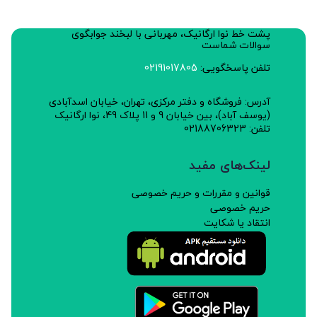
جذب مواد معدنی، توانایی کاهش کلسترول، ضد سرطان،
پشت خط نوا ارگانیک، مهربانی با لبخند جوابگوی
فعالیت های ضد ترومبوتیک و آنتی اکسیدانی اشاره کرد.
سوالات شماست
تلفن پاسخگویی:
02191017805
آدرس: فروشگاه و دفتر مرکزی، تهران، خیابان اسدآبادی
(یوسف آباد)، بین خیابان 9 و 11 پلاک 49، نوا ارگانیک
تلفن: 02188706323
لینک‌های مفید
قوانین و مقررات و حریم خصوصی
حریم خصوصی
انتقاد یا شکایت