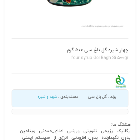
چهار شیره گل باغ سی 500 گرم
four syrup Gol Bagh Si 500gr
برند
:
گل باغ سی
دسته‌بندی
:
شهد و شیره
هشتگ ها:
ارگانیک
رژیمی
تقویتی
ورزشی
املاح_معدنی
ویتامین
بدون_نگهدارنده
بدون_افزودنی
انرژی_زا
سیستم_ایمنی