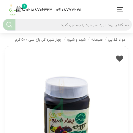
0
02188706323 - 09108777225
مواد غذایی
صبحانه
شهد و شیره
چهار شیره گل باغ سی 500 گرم